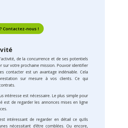
 ? Contactez-nous !
vité
ctivité, de la concurrence et de ses potentiels
 sur votre prochaine mission. Pouvoir identifier
les contacter est un avantage indéniable. Cela
restation sur mesure à vos clients. Ce qui
contrats.
vous intéresse est nécessaire. Le plus simple pour
té est de regarder les annonces mises en ligne
Un suivi 
équipes
ces.
disciplin
Avec les 
st intéressant de regarder en détail ce qu’ils
lisibilit
unes nécessitant d’être comblées. Ou encore,
grimpe.