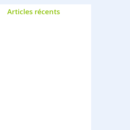
Articles récents
s des parents liés à l’arrivée d’un enfant évoluent
réforme 2026 qui vise un objectif simple : rendre
familiale réellement tenable financièrement, sans
er le retour au travail en parcours du combattant.