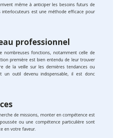
sécuriser
arrivent même à anticiper les besoins futurs de
os interlocuteurs est une méthode efficace pour
eau professionnel
de nombreuses fonctions, notamment celle de
ction première est bien entendu de leur trouver
e de la veille sur les dernières tendances ou
 un outil devenu indispensable, il est donc
ces
echerche de missions, monter en compétence est
e poussée ou une compétence particulière sont
Entre deu
e en votre faveur.
rare. Le 
interne q