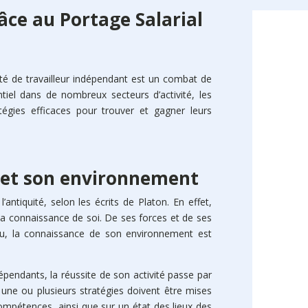
âce au Portage Salarial
vité de travailleur indépendant est un combat de
tiel dans de nombreux secteurs d’activité, les
tégies efficaces pour trouver et gagner leurs
s et son environnement
’antiquité, selon les écrits de Platon. En effet,
t la connaissance de soi. De ses forces et de ses
u, la connaissance de son environnement est
Les droit
avec une 
la pause 
dépendants, la réussite de son activité passe par
transform
, une ou plusieurs stratégies doivent être mises
ompétences, ainsi que sur un état des lieux des