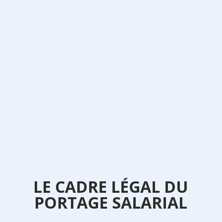
Le contrat de mission
Il va être rédigé du côté de la société de
Portage Salarial et résumera les
différentes conditions d’exécution de la
mission effectuée par le prestataire de
services
LE CADRE LÉGAL DU
PORTAGE SALARIAL