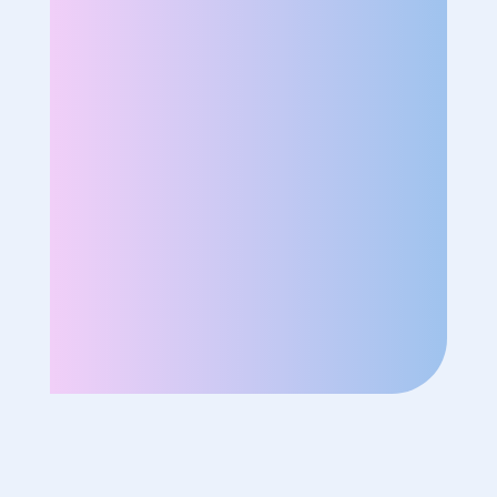
J’ENVOIE MON FORMULAIRE
Success Portage respecte la RGPD. Pour en savoir
plus sur nos modalités de désabonnement et nos
engagements en matière de protection de vos données,
consultez notre politique de confidentialité.