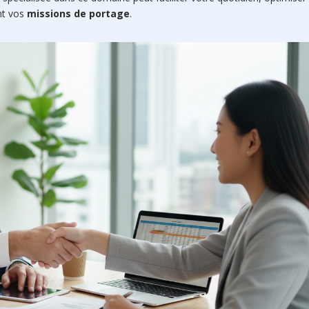
nt vos
missions de portage
.