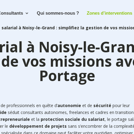
onsultants
Qui sommes-nous ?
Zones d’interventions
 salarial à Noisy-le-Grand : simplifiez la gestion de vos miss
ial à Noisy-le-Gran
 de vos missions a
Portage
 de professionnels en quête d’
autonomie
et de
sécurité
pour leur
ride
séduit consultants autonomes, freelances et cadres en transition
trepreneuriale
et la
protection sociale du salariat
, le portage sal
er le
développement de projets
sans s’encombrer de la complexit
pécialisée dans ce domaine peut faciliter votre quotidien, optimiser