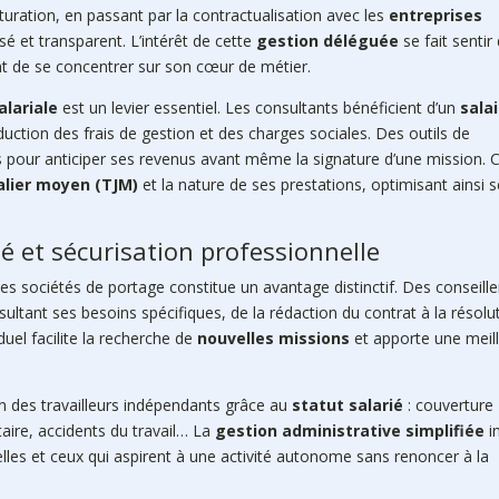
acturation, en passant par la contractualisation avec les
entreprises
sé et transparent. L’intérêt de cette
gestion déléguée
se fait sentir
t de se concentrer sur son cœur de métier.
alariale
est un levier essentiel. Les consultants bénéficient d’un
sala
éduction des frais de gestion et des charges sociales. Des outils de
pour anticiper ses revenus avant même la signature d’une mission. 
alier moyen (TJM)
et la nature de ses prestations, optimisant ainsi 
et sécurisation professionnelle
les sociétés de portage constitue un avantage distinctif. Des conseille
ltant ses besoins spécifiques, de la rédaction du contrat à la résolu
duel facilite la recherche de
nouvelles missions
et apporte une meil
on des travailleurs indépendants grâce au
statut salarié
: couverture
ire, accidents du travail… La
gestion administrative simplifiée
i
elles et ceux qui aspirent à une activité autonome sans renoncer à la