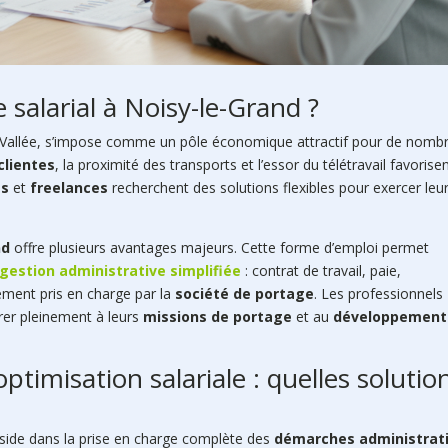
 salarial à Noisy-le-Grand ?
la-Vallée, s’impose comme un pôle économique attractif pour de nomb
clientes
, la proximité des transports et l’essor du télétravail favorise
es
et
freelances
recherchent des solutions flexibles pour exercer leu
nd
offre plusieurs avantages majeurs. Cette forme d’emploi permet
gestion administrative simplifiée
: contrat de travail, paie,
ement pris en charge par la
société de portage
. Les professionnels
rer pleinement à leurs
missions de portage
et au
développement
ptimisation salariale : quelles solutio
side dans la prise en charge complète des
démarches administrat