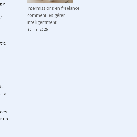
age
Intermissions en freelance :
comment les gérer
 à
intelligemment
26 mai 2026
Être
de
e le
 des
er un