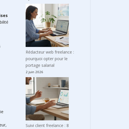
ises
ilité
e
s
Rédacteur web freelance :
pourquoi opter pour le
portage salarial
2 juin 2026
ie
eur,
Suivi client freelance : 8