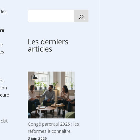
 dès
ire
Les derniers
Ce
articles
ses
rs
tion
leure
nclut
Congé parental 2026 : les
réformes à connaître
3 juin 2026