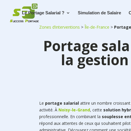
Le Portage Salarial ?
Simulation de Salaire
C
Zones d’interventions
>
Île-de-France
>
Portage
Portage salar
la gestion
Le
portage salarial
attire un nombre croissant
activité. À
Noisy-le-Grand
, cette
solution hyb
professionnelle. En combinant la
souplesse en
répond aux attentes de ceux qui souhaitent pilot
administrative. Découvrez comment une société s