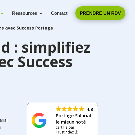
Ressources
Contact
PRENDRE UN RDV
ions avec Success Portage
d : simplifiez
vec Success
4.8
Portage Salarial
arial
le mieux noté
é
certifié par:
Trustindex