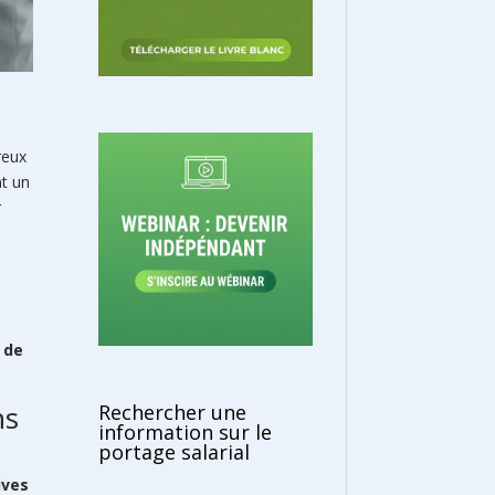
reux
nt un
r
 de
ns
Rechercher une
information sur le
portage salarial
ives