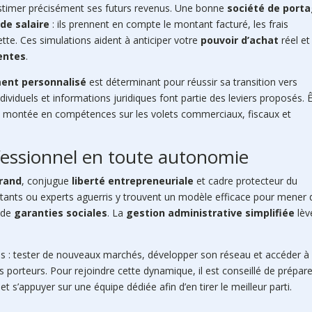
’estimer précisément ses futurs revenus. Une bonne
société de port
 de salaire
: ils prennent en compte le montant facturé, les frais
ette. Ces simulations aident à anticiper votre
pouvoir d’achat
réel et
ientes
.
nt personnalisé
est déterminant pour réussir sa transition vers
ndividuels et informations juridiques font partie des leviers proposés. 
 la montée en compétences sur les volets commerciaux, fiscaux et
fessionnel en toute autonomie
Grand
, conjugue
liberté entrepreneuriale
et cadre protecteur du
utants ou experts aguerris y trouvent un modèle efficace pour mener 
r de
garanties sociales
. La
gestion administrative simplifiée
lèv
ves : tester de nouveaux marchés, développer son réseau et accéder à
porteurs. Pour rejoindre cette dynamique, il est conseillé de prépar
 et s’appuyer sur une équipe dédiée afin d’en tirer le meilleur parti.