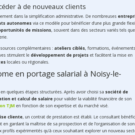
céder à de nouveaux clients
lement dans la simplification administrative. De nombreuses
entrepr
nts autonomes
via ce modèle pour bénéficier d’une plus grande flexib
pportunités de missions
, souvent dans des secteurs variés tels qu
erie.
essources complémentaires :
ateliers ciblés
, formations, événement
ives stimulent le
développement de projets
et facilitent la mise en
tes
locales ou régionales.
me en portage salarial à Noisy-le-
 en quelques étapes structurées. Après avoir choisi sa
société de
tion et calcul de salaire
pour valider la viabilité financière de son
son TJM
en fonction de son expertise et du marché visé.
ise cliente
, un contrat de prestation est établi. Le consultant bénéfic
ut en gardant la maîtrise de sa prospection et de l’organisation de son
ux profils expérimentés qu’à ceux souhaitant explorer un nouveau sect